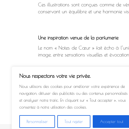
Ces illustrations sont conçues comme de vér
conservant un équilibre et une harmonie visu
Une inspiration venue de la parfumerie
Le nom « Notes de Cœur » fait écho à l’univer
image, entre sensations visuelles et évocation
Nous respectons votre vie privée.
Des créations originales d’illustratrice
Nous utilisons des cookies pour améliorer votre expérience de
Chaque affiche est imaginée et dessinée da
navigation, diffuser des publicités ou des contenus personnalisés
tablette. J’accorde une importance particul
et analyser notre trafic. En cliquant sur « Tout accepter », vous
atmosphère joyeuse et estivale.
consentez à notre utilisation des cookies.
Personnaliser
Tout rejeter
Accepter tout