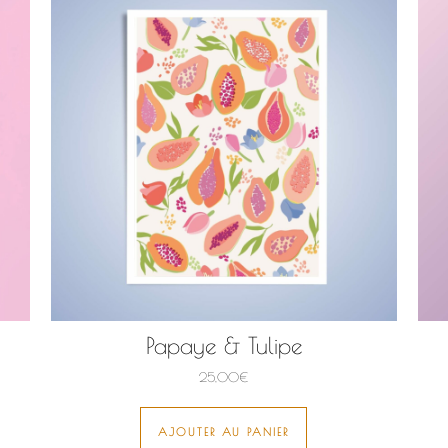
Papaye & Tulipe
25,00
€
AJOUTER AU PANIER