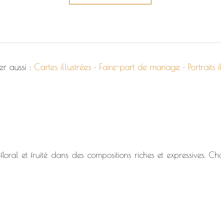
er aussi :
Cartes illustrées
·
Faire-part de mariage
·
Portraits i
loral et fruité dans des compositions riches et expressives. Ch