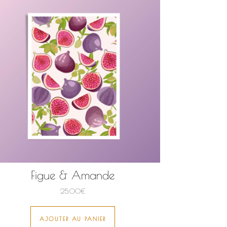
Figue & Amande
25,00
€
AJOUTER AU PANIER