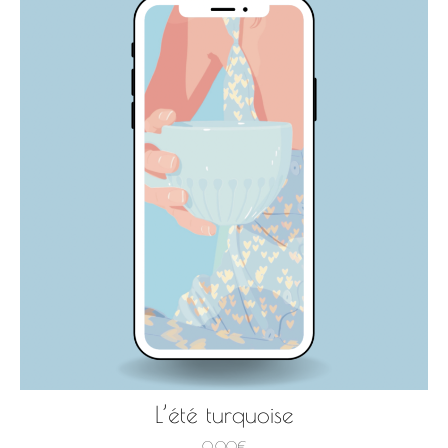
L’été turquoise
0,00
€