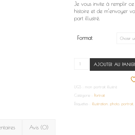
Je vous invite à remplir ce
histoire et de m’envoyer vo
part illustré.
Format
quantité de Portrait illustré
AJOUTER AU PANIE
UGS :
mon portrait illustré
Catégorie :
Portrait
Étiquettes :
illustration
,
photo
,
portrait
ntaires
Avis (0)