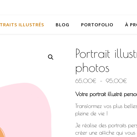
TRAITS ILLUSTRÉS
BLOG
PORTOFOLIO
À P
Portrait illu
photos
Pla
65,00
€
–
95,00
€
Votre portrait illustré perso
Transformez vos plus belles
pleine de vie !
Je réalise des portraits pe
créer une affiche qui vous