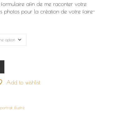
 formulaire afin de me raconter votre
s photos pour la création de votre faire-
 à partir de photos
R
Add to wishlist
,
portrait illustré