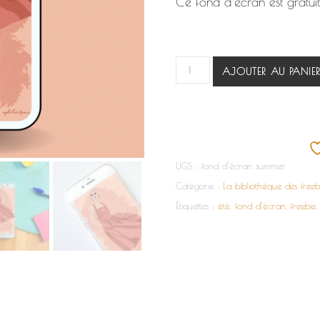
Ce fond d’écran est gratui
quantité de La robe d’été
AJOUTER AU PANIE
UGS :
fond d’écran summer
Catégorie :
La bibliothèque des freeb
Étiquettes :
été
,
fond d’écran
,
freebie