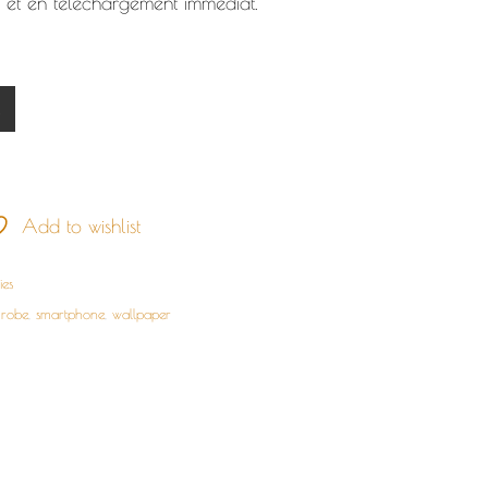
t et en téléchargement immédiat.
R
Add to wishlist
ies
,
robe
,
smartphone
,
wallpaper