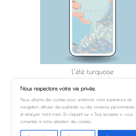
L’été turquoise
0,00
€
Nous respectons votre vie privée.
AJOUTER AU PANIER
Nous utilisons des cookies pour améliorer votre expérience de
navigation, diffuser des publicités ou des contenus personnalisés
et analyser notre trafic. En cliquant sur « Tout accepter », vous
consentez à notre utilisation des cookies.