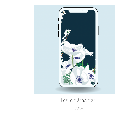
Les anémones
0,00
€