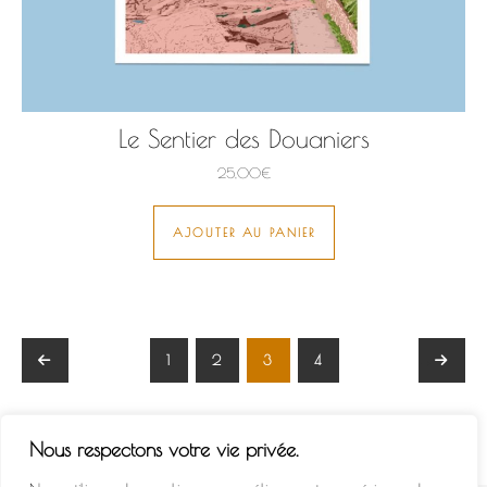
Le Sentier des Douaniers
25,00
€
AJOUTER AU PANIER
←
1
2
3
4
→
Nous respectons votre vie privée.