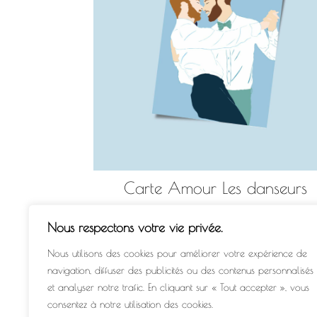
Carte Amour Les danseurs
3,50
€
Nous respectons votre vie privée.
AJOUTER AU PANIER
Nous utilisons des cookies pour améliorer votre expérience de
navigation, diffuser des publicités ou des contenus personnalisés
et analyser notre trafic. En cliquant sur « Tout accepter », vous
consentez à notre utilisation des cookies.