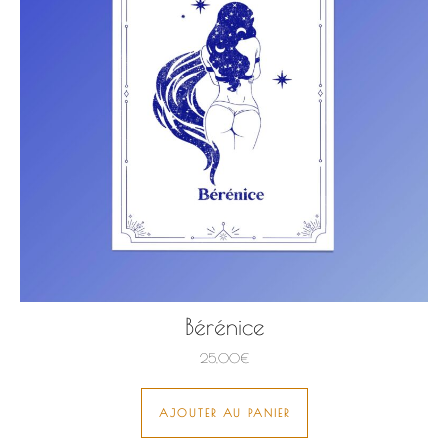
Bérénice
25,00
€
AJOUTER AU PANIER