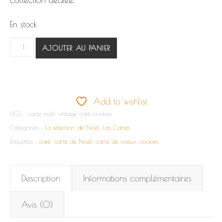
En stock
quantité de Carte Noël Les cookies de Noël
AJOUTER AU PANIER
Add to wishlist
UGS :
carte noël vintage café cookies
Catégories :
La sélection de Noël
,
Les Cartes
Étiquettes :
café
,
carte de Noël
,
carte de voeux
,
cookies
Description
Informations complémentaires
Avis (0)